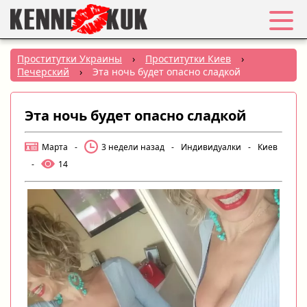
Избранное
Проститутки Украины
›
Проститутки Киев
›
Печерский
›
Эта ночь будет опасно сладкой
Вход
Эта ночь будет опасно сладкой
Регистрация
Марта
-
3 недели назад
-
Индивидуалки
-
Киев
Города:
-
14
РУС
|
УКР
Создать объявление