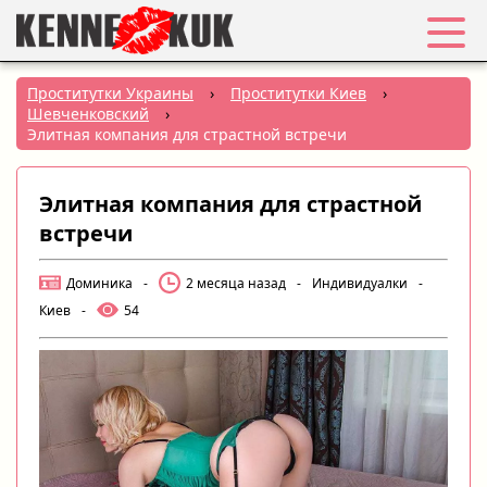
Избранное
Проститутки Украины
›
Проститутки Киев
›
Шевченковский
›
Вход
Элитная компания для страстной встречи
Регистрация
Элитная компания для страстной
встречи
Города:
Доминика
-
2 месяца назад
-
Индивидуалки
-
РУС
|
УКР
Киев
-
54
Создать объявление