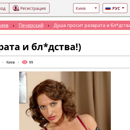
ход
Регистрация
РУС
Киев
›
Печерский
›
Душа просит разврата и бл*дства
ата и бл*дства!)
-
Киев
-
99