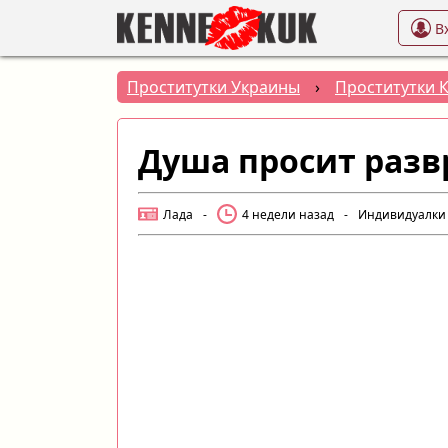
В
Проститутки Украины
›
Проститутки 
Душа просит развр
Лада
-
4 недели назад
-
Индивидуалки