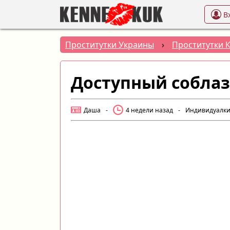
В
Проститутки Украины
›
Проститутки 
Доступный собла
Даша
-
4 недели назад
-
Индивидуалк