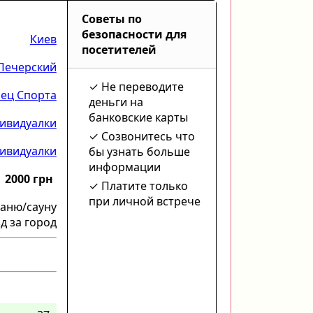
Советы по
безопасности для
Киев
посетителей
Печерский
Не переводите
ец Спорта
деньги на
банковские карты
ивидуалки
Созвонитесь что
ивидуалки
бы узнать больше
информации
2000 грн
Платите только
при личной встрече
баню/сауну
д за город