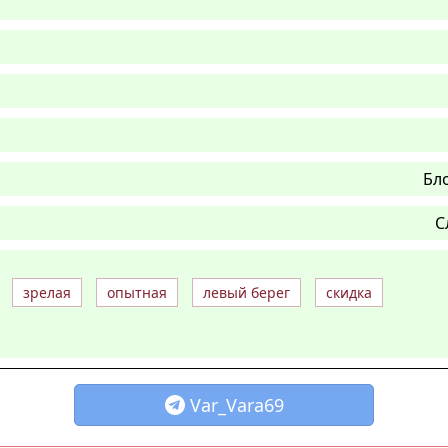
Бл
С
зрелая
опытная
левый берег
скидка
Var_Vara69