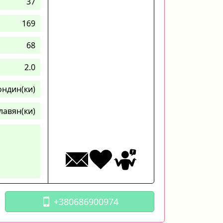
37
169
68
2.0
ондин(ки)
лавян(ки)
+380686900974