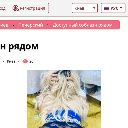
ход
Регистрация
РУС
Киев
›
Печерский
›
Доступный соблазн рядом
зн рядом
и
-
Киев
-
20