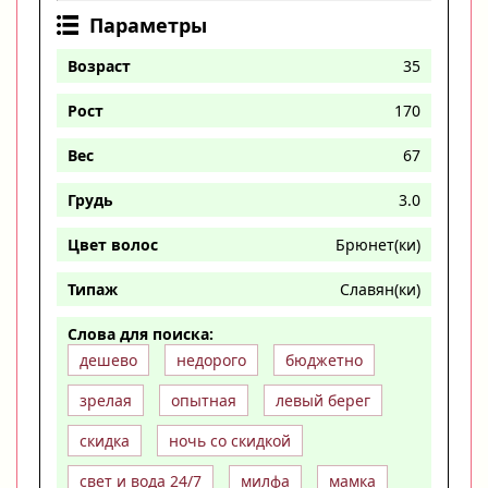
Параметры
Возраст
35
Рост
170
Вес
67
Грудь
3.0
Цвет волос
Брюнет(ки)
Типаж
Славян(ки)
Слова для поиска:
дешево
недорого
бюджетно
зрелая
опытная
левый берег
скидка
ночь со скидкой
свет и вода 24/7
милфа
мамка