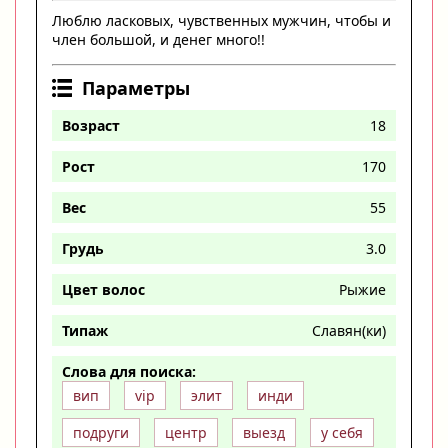
Люблю ласковых, чувственных мужчин, чтобы и
член большой, и денег много!!
Параметры
Возраст
18
Рост
170
Вес
55
Грудь
3.0
Цвет волос
Рыжие
Типаж
Славян(ки)
Слова для поиска:
вип
vip
элит
инди
подруги
центр
выезд
у себя