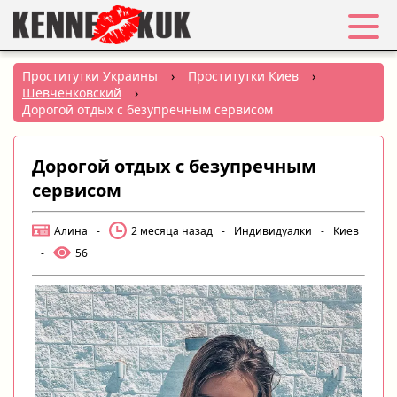
Избранное
Проститутки Украины
›
Проститутки Киев
›
Шевченковский
›
Вход
Дорогой отдых с безупречным сервисом
Регистрация
Дорогой отдых с безупречным
сервисом
Города:
Алина
-
2 месяца назад
-
Индивидуалки
-
Киев
РУС
|
УКР
-
56
Создать объявление