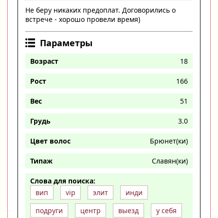
Не беру никаких предоплат. Договорились о
встрече - хорошо провели время)
Параметры
Возраст
18
Рост
166
Вес
51
Грудь
3.0
Цвет волос
Брюнет(ки)
Типаж
Славян(ки)
Слова для поиска:
вип
vip
элит
инди
подруги
центр
выезд
у себя