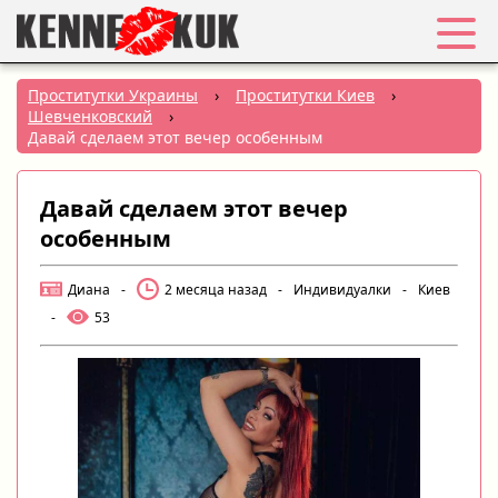
Избранное
Проститутки Украины
›
Проститутки Киев
›
Шевченковский
›
Вход
Давай сделаем этот вечер особенным
Регистрация
Давай сделаем этот вечер
особенным
Города:
Диана
-
2 месяца назад
-
Индивидуалки
-
Киев
РУС
|
УКР
-
53
Создать объявление