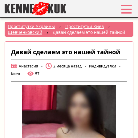
Избранное
Проститутки Украины
›
Проститутки Киев
›
Шевченковский
›
Давай сделаем это нашей тайной
Вход
Давай сделаем это нашей тайной
Регистрация
Анастасия
-
2 месяца назад
-
Индивидуалки
-
Города:
Киев
-
57
РУС
|
УКР
Создать объявление