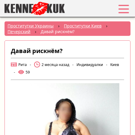
Избранное
Проститутки Украины
›
Проститутки Киев
›
Печерский
›
Давай рискнём?
Вход
Давай рискнём?
Регистрация
Рита
-
2 месяца назад
-
Индивидуалки
-
Киев
Города:
-
59
РУС
|
УКР
Создать объявление