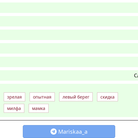
С
зрелая
опытная
левый берег
скидка
милфа
мамка
Mariskaa_a