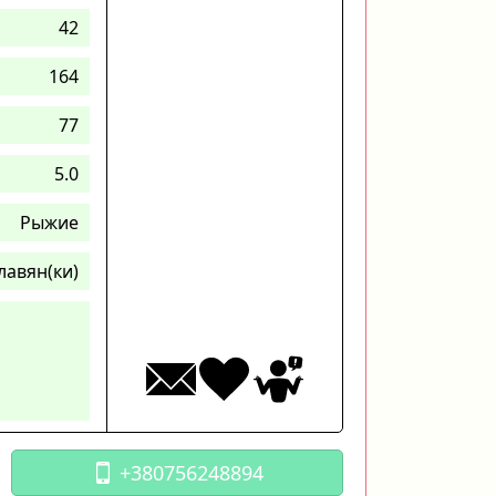
42
164
77
5.0
Рыжие
лавян(ки)
+380756248894