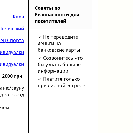
Советы по
безопасности для
Киев
посетителей
Печерский
Не переводите
ец Спорта
деньги на
банковские карты
ивидуалки
Созвонитесь что
ивидуалки
бы узнать больше
информации
2000 грн
Платите только
при личной встрече
баню/сауну
д за город
 чём