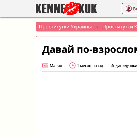
В
Проститутки Украины
›
Проститутки 
Давай по-взросло
Мария
-
1 месяц назад
-
Индивидуалк