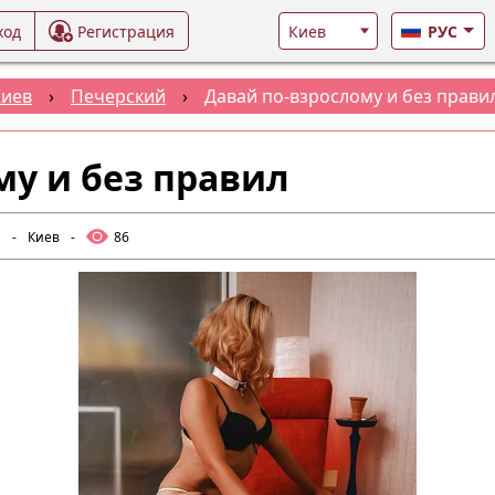
ход
Регистрация
РУС
Киев
›
Печерский
›
Давай по-взрослому и без прави
му и без правил
и
-
Киев
-
86