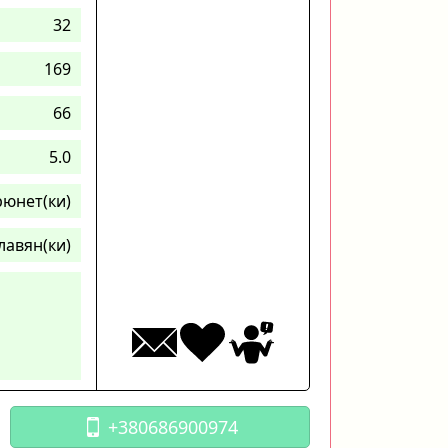
32
169
66
5.0
рюнет(ки)
лавян(ки)
+380686900974