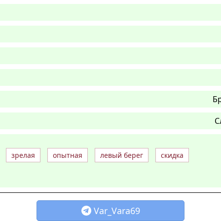
Б
С
зрелая
опытная
левый берег
скидка
Var_Vara69