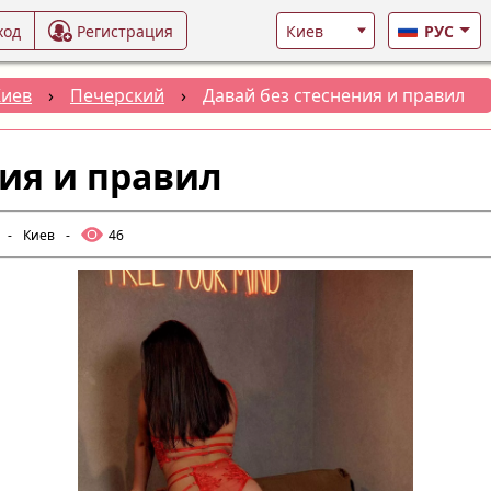
ход
Регистрация
РУС
Киев
›
Печерский
›
Давай без стеснения и правил
ния и правил
-
Киев
-
46