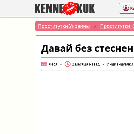
В
Проститутки Украины
›
Проститутки 
Давай без стесне
Леся
-
2 месяца назад
-
Индивидуалки