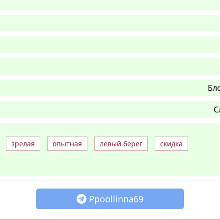
Бл
С
зрелая
опытная
левый берег
скидка
Ppoollinna69