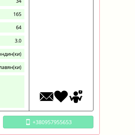
34
165
64
3.0
ондин(ки)
лавян(ки)
+380957955653