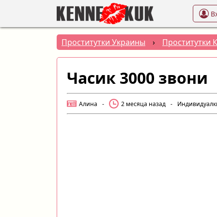
В
Проститутки Украины
›
Проститутки 
Часик 3000 звони
Алина
-
2 месяца назад
-
Индивидуалк