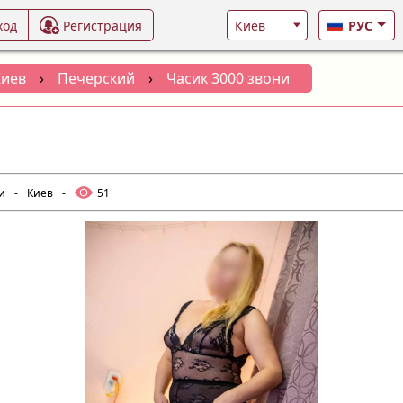
ход
Регистрация
РУС
Киев
›
Печерский
›
Часик 3000 звони
и
-
Киев
-
51