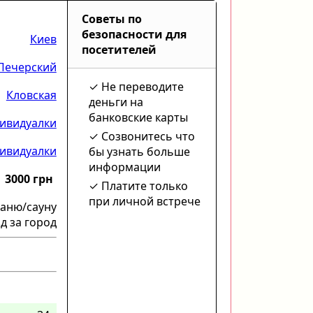
Советы по
безопасности для
Киев
посетителей
Печерский
Не переводите
Кловская
деньги на
банковские карты
ивидуалки
Созвонитесь что
ивидуалки
бы узнать больше
информации
3000 грн
Платите только
при личной встрече
баню/сауну
д за город