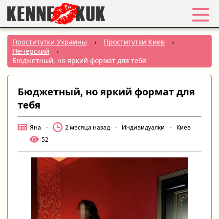
Избранное
Проститутки Украины
›
Проститутки Киев
›
Печерский
›
Вход
Бюджетный, но яркий формат для тебя
Регистрация
Бюджетный, но яркий формат для
тебя
Города:
Яна
-
2 месяца назад
-
Индивидуалки
-
Киев
РУС
|
УКР
-
52
Создать объявление