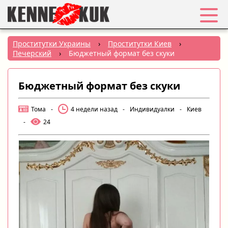
Избранное
Проститутки Украины
›
Проститутки Киев
›
Печерский
›
Бюджетный формат без скуки
Вход
Бюджетный формат без скуки
Регистрация
Тома
-
4 недели назад
-
Индивидуалки
-
Киев
Города:
-
24
РУС
|
УКР
Создать объявление