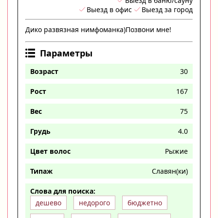
Выезд в баню/сауну
Выезд в офис
Выезд за город
Дико развязная нимфоманка)Позвони мне!
Параметры
Возраст
30
Рост
167
Вес
75
Грудь
4.0
Цвет волос
Рыжие
Типаж
Славян(ки)
Слова для поиска:
дешево
недорого
бюджетно