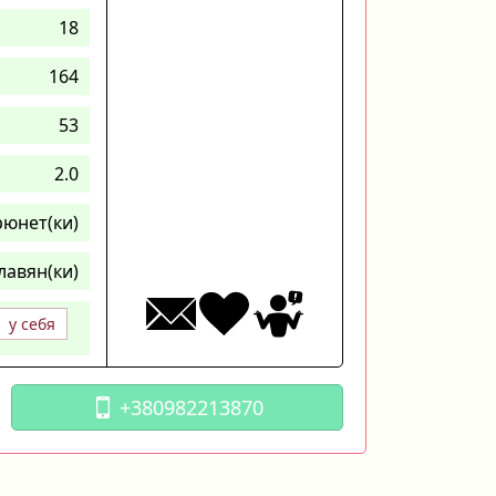
18
164
53
2.0
рюнет(ки)
лавян(ки)
у себя
+380982213870