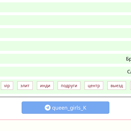
Б
С
vip
элит
инди
подруги
центр
выезд
queen_girls_K