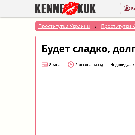
В
Проститутки Украины
›
Проститутки 
Будет сладко, дол
Ярина
-
2 месяца назад
-
Индивидуалк