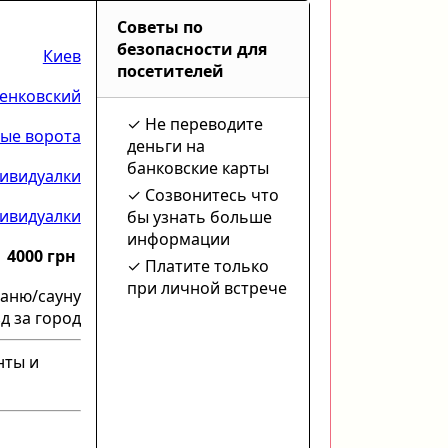
Советы по
безопасности для
Киев
посетителей
енковский
Не переводите
ые ворота
деньги на
банковские карты
ивидуалки
Созвонитесь что
ивидуалки
бы узнать больше
информации
4000 грн
Платите только
при личной встрече
баню/сауну
д за город
нты и