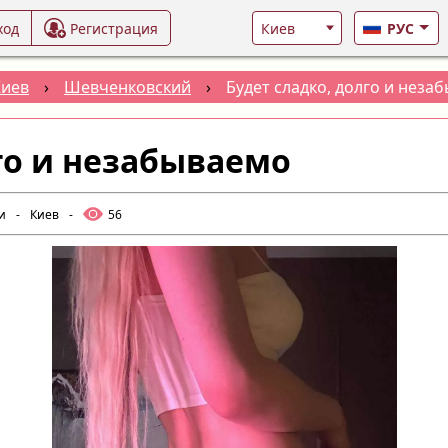
ход
Регистрация
РУС
Киев
›
Шевченковский
›
Будет сладко, долго и неза
го и незабываемо
и
-
Киев
-
56