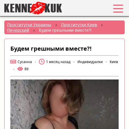
Избранное
Проститутки Украины
›
Проститутки Киев
›
Печерский
›
Будем грешными вместе?!
Вход
Будем грешными вместе?!
Регистрация
Сусанна
-
1 месяц назад
-
Индивидуалки
-
Киев
Города:
-
89
РУС
|
УКР
Создать объявление