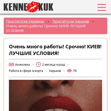
Избранное
Проститутки Украины
›
Проститутки Харьков
›
Очень много работы! Срочно! КИЕВ! ЛУЧШИЕ
Вход
УСЛОВИЯ!
Регистрация
Очень много работы! Срочно! КИЕВ!
ЛУЧШИЕ УСЛОВИЯ!
Города:
Анжелика
-
2 месяца назад
-
РУС
|
УКР
Работа в сфере эскорта
-
Харьков
-
78
Создать объявление